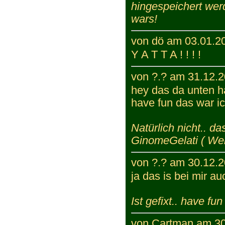
hingespeichert werd
wars!
von dö am 03.01.20
Y A T T A ! ! ! !
von ?.? am 31.12.2
hey das da unten ha
have fun das war ich
Natürlich nicht.. da
GinomeGelati ( We
von ?.? am 30.12.2
ja das is bei mir au
Ist gefixt.. have fun 
von Cartman am 30