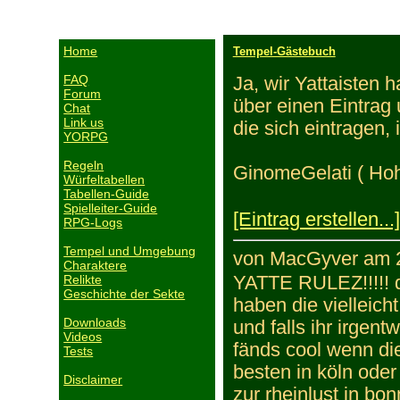
Home
Tempel-Gästebuch
FAQ
Ja, wir Yattaisten 
Forum
über einen Eintrag
Chat
Link us
die sich eintragen,
YORPG
Regeln
GinomeGelati ( Hohe
Würfeltabellen
Tabellen-Guide
Spielleiter-Guide
[Eintrag erstellen...]
RPG-Logs
Tempel und Umgebung
von MacGyver am 2
Charaktere
Relikte
YATTE RULEZ!!!!! die
Geschichte der Sekte
haben die vielleicht
Downloads
und falls ihr irgen
Videos
fänds cool wenn die
Tests
besten in köln ode
Disclaimer
zur rheinlust in bo