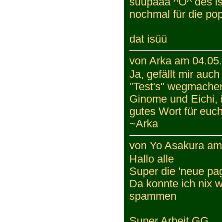
suupaaa ^O^ des is
nochmal für die po
dat isüü
von Arka am 04.05.
Ja, gefällt mir auc
"Test's" wegmachen,
Ginome und Eichi, i
gutes Wort für euch
~Arka
von Yo Asakura am 
Hallo alle
Super die 'neue pag
Da konnte ich nix w
spammen
Super Arbeit GG