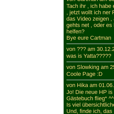
Tach ihr , ich ha
, jetzt wollt ich ne
das Video zeigen , 
gehts net , oder es 
helfen?
Bye eure Cartman
von ??? am 30.12.2
was is Yatta?????
von Slowking am 25
Coole Page :D
von Hika am 01.06.
Jo! Die neue HP is
Gästebuch flieg* ^^
Is viel übersichtlic
Und, finde ich, da