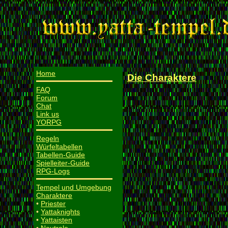
Home
Die Charaktere
FAQ
Forum
Chat
Link us
YORPG
Regeln
Würfeltabellen
Tabellen-Guide
Spielleiter-Guide
RPG-Logs
Tempel und Umgebung
Charaktere
•
Priester
•
Yattaknights
•
Yattaisten