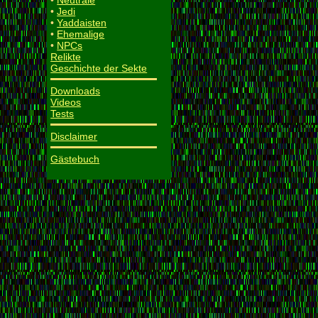
•
Neutrale
•
Jedi
•
Yaddaisten
•
Ehemalige
•
NPCs
Relikte
Geschichte der Sekte
Downloads
Videos
Tests
Disclaimer
Gästebuch