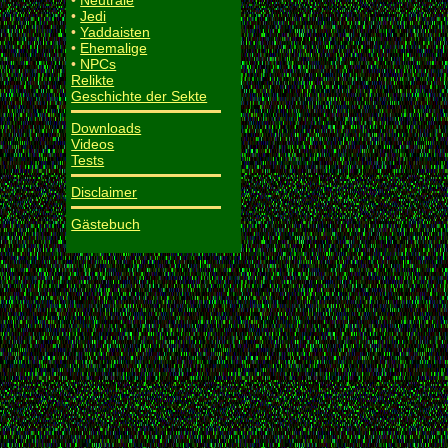
•
Neutrale
•
Jedi
•
Yaddaisten
•
Ehemalige
•
NPCs
Relikte
Geschichte der Sekte
Downloads
Videos
Tests
Disclaimer
Gästebuch