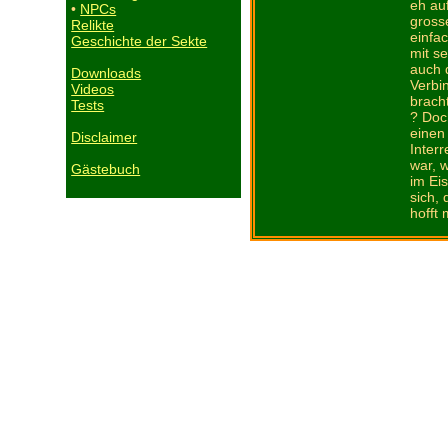
eh au
•
NPCs
gross
Relikte
einfa
Geschichte der Sekte
mit s
auch d
Downloads
Verbi
Videos
brach
Tests
? Doc
einen 
Disclaimer
Inter
war, 
Gästebuch
im Ei
sich,
hofft