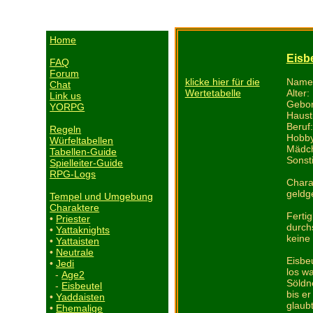
Home
Eisb
FAQ
Forum
Name:
klicke hier für die
Chat
Alter:
Wertetabelle
Link us
Gebor
YORPG
Haust
Beruf
Regeln
Hobby
Würfeltabellen
Mädch
Tabellen-Guide
Sonst
Spielleiter-Guide
RPG-Logs
Charak
geldge
Tempel und Umgebung
Charaktere
Ferti
•
Priester
durch
•
Yattaknights
keine
•
Yattaisten
•
Neutrale
Eisbeu
•
Jedi
los w
-
Age2
Söldn
-
Eisbeutel
bis e
•
Yaddaisten
glaub
•
Ehemalige