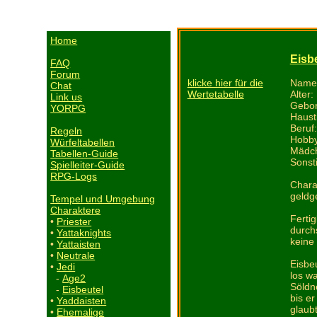
Home
Eisb
FAQ
Forum
Name:
klicke hier für die
Chat
Alter:
Wertetabelle
Link us
Gebor
YORPG
Haust
Beruf
Regeln
Hobby
Würfeltabellen
Mädch
Tabellen-Guide
Sonst
Spielleiter-Guide
RPG-Logs
Charak
geldge
Tempel und Umgebung
Charaktere
Ferti
•
Priester
durch
•
Yattaknights
keine
•
Yattaisten
•
Neutrale
Eisbeu
•
Jedi
los w
-
Age2
Söldn
-
Eisbeutel
bis e
•
Yaddaisten
glaub
•
Ehemalige