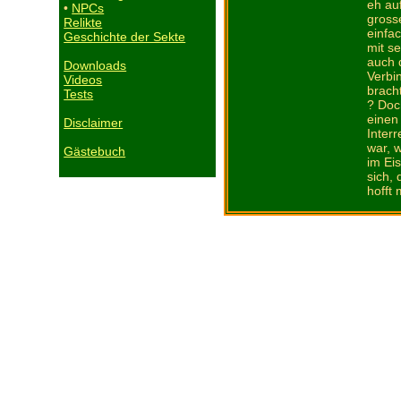
eh au
•
NPCs
gross
Relikte
einfa
Geschichte der Sekte
mit s
auch d
Downloads
Verbi
Videos
brach
Tests
? Doc
einen 
Disclaimer
Inter
war, 
Gästebuch
im Ei
sich,
hofft