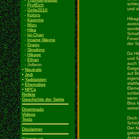
-
ThunderMaster
schlec
-
ProfEich
und d
-
Girlie2010
-
Kotoro
Hikag
-
Kagome
ausss
-
Mizu
wurde
-
Hika
Schat
-
Isi-Chan
Feuer
-
Insane Wayne
der Sc
-
Drago
-
Slowking
Da Hi
-
Hikage
und S
-
Ethan
auch 
- Jolteon
Ewige 
•
Neutrale
auf B
•
Jedi
eigen
•
Yaddaisten
stattf
•
Ehemalige
Eleme
•
NPCs
schli
Relikte
wenn e
Geschichte der Sekte
Bisa t
seine
Downloads
Videos
Doch 
Tests
Schic
Der K
Disclaimer
gekom
Atzil