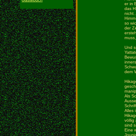
Gästebuch
er in
das H
nicht.
Himme
so wi
der Z
erste
muss,
Und s
Yattat
Bewuss
inner
Schwu
dem W
Hikag
gesch
manip
Als S
Ausse
Schri
Alles 
Hikag
völli
sind s
Eine 
Jouni