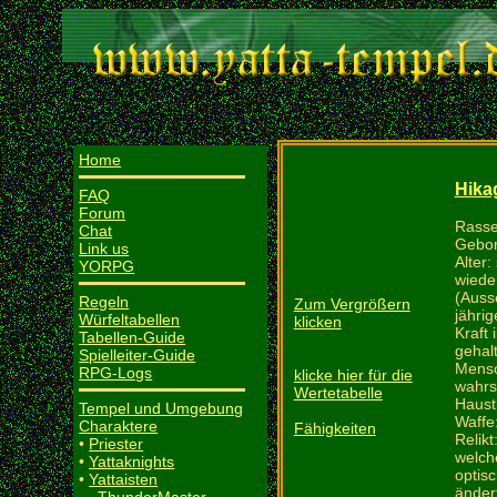
Home
Hika
FAQ
Forum
Rasse
Chat
Gebor
Link us
Alter:
YORPG
wiede
(Auss
Regeln
Zum Vergrößern
jähri
Würfeltabellen
klicken
Kraft 
Tabellen-Guide
gehalt
Spielleiter-Guide
Mensc
RPG-Logs
klicke hier für die
wahrsc
Wertetabelle
Hausti
Tempel und Umgebung
Waffe
Charaktere
Fähigkeiten
Relikt
•
Priester
welche
•
Yattaknights
optis
•
Yattaisten
änder