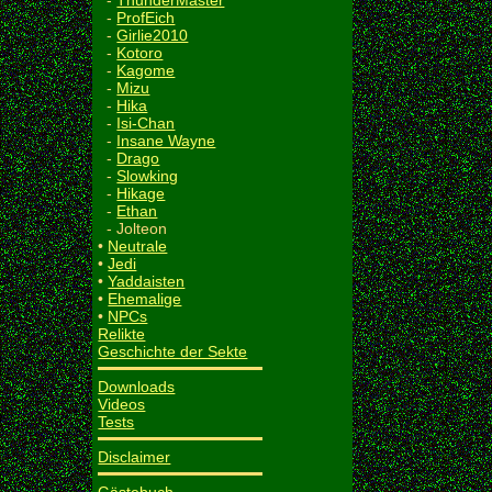
-
ThunderMaster
-
ProfEich
-
Girlie2010
-
Kotoro
-
Kagome
-
Mizu
-
Hika
-
Isi-Chan
-
Insane Wayne
-
Drago
-
Slowking
-
Hikage
-
Ethan
- Jolteon
•
Neutrale
•
Jedi
•
Yaddaisten
•
Ehemalige
•
NPCs
Relikte
Geschichte der Sekte
Downloads
Videos
Tests
Disclaimer