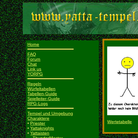
Home
FAQ
Forum
Chat
Link us
YORPG
Regeln
Würfeltabellen
Tabellen-Guide
Spielleiter-Guide
RPG-Logs
Tempel und Umgebung
Charaktere
Wertetabelle
•
Priester
•
Yattaknights
•
Yattaisten