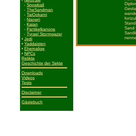
•
Neutrale
Diplom
-
Snowball
Gesta
-
TheSandman
wander
-
TaiOokami
fortz
-
Naowri
Stand
-
Kaian
Sand 
-
Partikelkanone
Sandl
-
Tyrael Stormgazer
nennen
•
Jedi
•
Yaddaisten
•
Ehemalige
•
NPCs
Relikte
Geschichte der Sekte
Downloads
Videos
Tests
Disclaimer
Gästebuch