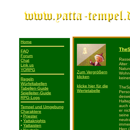
Home
The
FAQ
Forum
Rasse
Chat
Alter:
Link us
Natur
YORPG
Zum Vergrößern
Wohno
klicken
keiner
Regeln
Würfeltabellen
klicke hier für die
TheSa
Tabellen-Guide
Wertetabelle
Perso
Spielleiter-Guide
deswe
RPG-Logs
Halte
auch 
Tempel und Umgebung
er ni
Charaktere
seine
•
Priester
neutra
•
Yattaknights
immer
•
Yattaisten
Herr 