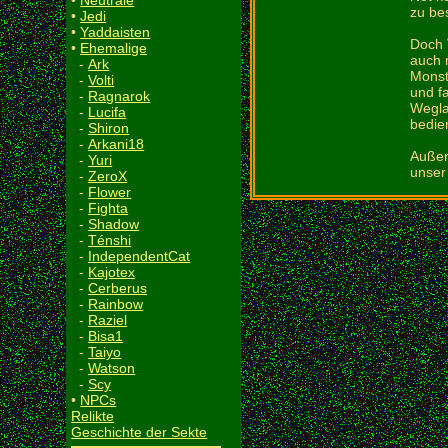
•
Neutrale
zu be
•
Jedi
•
Yaddaisten
Doch 
•
Ehemalige
auch 
-
Ark
Monste
-
Volti
und fa
-
Ragnarok
Wegla
-
Lucifa
bedie
-
Shiron
-
Arkani18
Außer
-
Yuri
unser 
-
ZeroX
-
Flower
-
Fighta
-
Shadow
-
Ténshi
-
IndependentCat
-
Kajotex
-
Cerberus
-
Rainbow
-
Raziel
-
Bisa1
-
Taiyo
-
Watson
-
Scy
•
NPCs
Relikte
Geschichte der Sekte