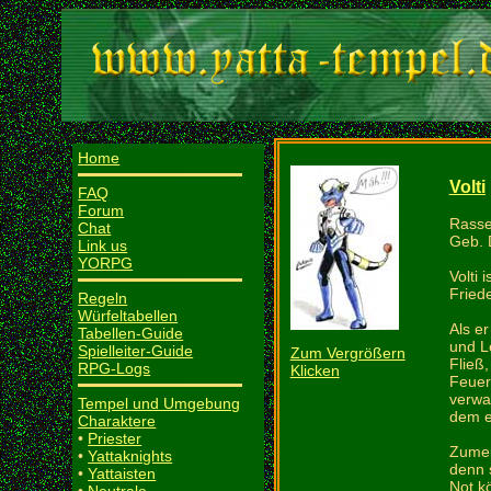
Home
Volti
FAQ
Forum
Rasse
Chat
Geb. 
Link us
YORPG
Volti 
Fried
Regeln
Würfeltabellen
Als er
Tabellen-Guide
und L
Spielleiter-Guide
Zum Vergrößern
Fließ
RPG-Logs
Klicken
Feuer
verwa
Tempel und Umgebung
dem e
Charaktere
•
Priester
Zumei
•
Yattaknights
denn 
•
Yattaisten
Not k