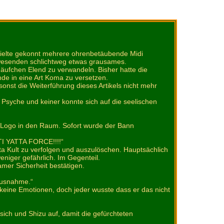
 spielte gekonnt mehrere ohrenbetäubende Midi
nwesenden schlichtweg etwas grausames.
Häufchen Elend zu verwandeln. Bisher hatte die
de in eine Art Koma zu versetzen.
 sonst die Weiterführung dieses Artikels nicht mehr
 Psyche und keiner konnte sich auf die seelischen
TA Logo in den Raum. Sofort wurde der Bann
TI YATTA FORCE!!!!“
ta Kult zu verfolgen und auszulöschen. Hauptsächlich
eniger gefährlich. Im Gegenteil.
amer Sicherheit bestätigen.
 Ausnahme.“
n keine Emotionen, doch jeder wusste dass er das nicht
sich und Shizu auf, damit die gefürchteten