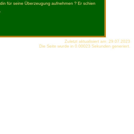
undin für seine Überzeugung aufnehmen ? Er schien
“
Zuletzt aktualisiert am: 29.07.2023
Die Seite wurde in 0.00023 Sekunden generiert.