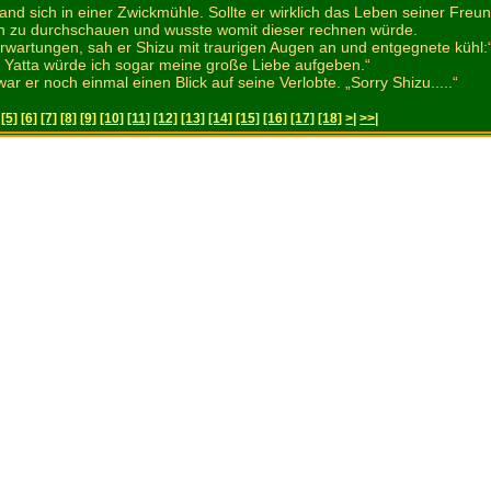
and sich in einer Zwickmühle. Sollte er wirklich das Leben seiner Fre
 zu durchschauen und wusste womit dieser rechnen würde.
rwartungen, sah er Shizu mit traurigen Augen an und entgegnete kühl:
ür Yatta würde ich sogar meine große Liebe aufgeben.“
ar er noch einmal einen Blick auf seine Verlobte. „Sorry Shizu.....“
[5]
[6]
[7]
[8]
[9]
[10]
[11]
[12]
[13]
[14]
[15]
[16]
[17]
[18]
>|
>>|