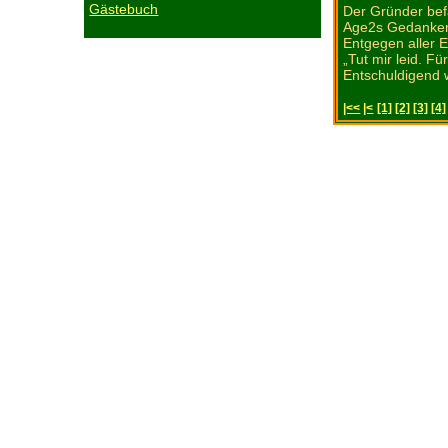
Gästebuch
Der Gründer bef
Age2s Gedanken
Entgegen aller E
„Tut mir leid. F
Entschuldigend w
|<<
|<
[1]
[2]
[3]
[4]