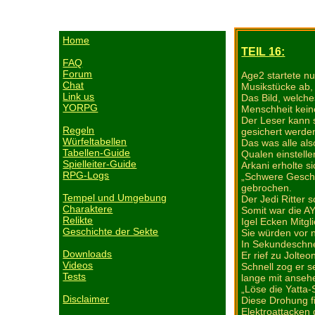
Home
TEIL 16:
FAQ
Forum
Age2 startete nu
Chat
Musikstücke ab,
Link us
Das Bild, welche
YORPG
Menschheit kein
Der Leser kann s
Regeln
gesichert werde
Würfeltabellen
Das was alle als
Tabellen-Guide
Qualen einstelle
Spielleiter-Guide
Arkani erholte s
RPG-Logs
„Schwere Geschüt
gebrochen.
Tempel und Umgebung
Der Jedi Ritte
Charaktere
Somit war die A
Relikte
Igel Ecken Mitgl
Geschichte der Sekte
Sie würden vor n
In Sekundeschnel
Downloads
Er rief zu Jolteo
Videos
Schnell zog er s
Tests
lange mit anseh
„Löse die Yatta-
Disclaimer
Diese Drohung fi
Elektroattacken 