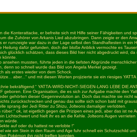
n die Konterattacke, er befreite sich mit Hilfe seiner Fähigkeiten und
 um die Zuhörer von Arkanis Lied abzubringen. Dann zeigte er den A
s er rumzeigte war dazu in der Lage selbst den Standhaftesten in ein 
e Heilung dafür gefunden, doch der bloße Anblick vermochte es Tausen
ich glücklich schätzen, dass dieses Bild hier nicht abgedruckt wird, da
n könnte.
o ansehen mussten, führte jeden in die tiefsten Abgründe menschlicher
n, denn so schnell wurde das Bild von Angela Merkel gezeigt.
ich als erstes wieder von dem Schock.
ze... aber...“ und mit diesen Worten projizierte sie ein riesiges YAT
r schrie bekräftigend:“ YATTA-WIRD-NICHT-SIEGEN-LANG LEBE DIE AN
YF geboren. Eine Organisation, die es sich zur Aufgabe machte den Yat
ieder gehörten dieser Gegenrevolution an. Doch das machte sie nicht w
ichts zurückschrecken und genau das sollte sich schon bald mit graus
le sprang der Jedi Ritter zu Shizu, Jolteons damaliger verlobten.
n rüber:“ ok, ist eigetlich gegen die Prizipen eines jedi, aber das ist ne
ein Lichtschwert und hielt ihr es an die Kehle. Jolteons Augen verriete
en würde.
Sekte auf oder du hattest ne verlobte !“
el wie ein Stein in den Raum und Age fuhr schnell ein Schutzschild um 
den Pokémon ihn nicht treffen konnten.