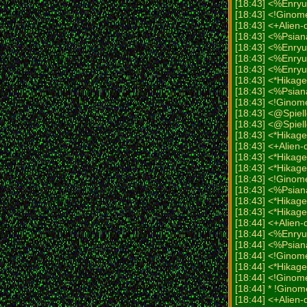
[18:43] <%Enryu
[18:43] <!Gino
[18:43] <+Alien-
[18:43] <%Psiana
[18:43] <%Enryu>
[18:43] <%Enryu
[18:43] <%Enry
[18:43] <*Hik
[18:43] <%Psian
[18:43] <!Ginome
[18:43] <@Spiell
[18:43] <@Spiell
[18:43] <*Hikage
[18:43] <+Alien-
[18:43] <*Hika
[18:43] <*Hik
[18:43] <!Ginom
[18:43] <%Psia
[18:43] <*Hikage
[18:43] <*Hikag
[18:44] <+Alien-
[18:44] <%Enryu
[18:44] <%Psia
[18:44] <!Ginom
[18:44] <*Hikag
[18:44] <!Ginom
[18:44] * !Gino
[18:44] <+Alien