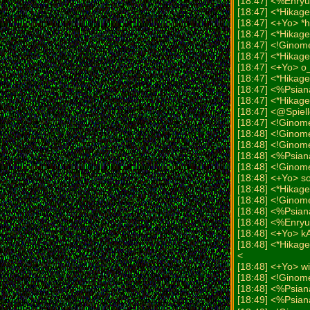
[18:47] <%Enryu
[18:47] <*Hikag
[18:47] <+Yo> *h
[18:47] <*Hikage
[18:47] <!Ginome
[18:47] <*Hikage
[18:47] <+Yo> 
[18:47] <*Hikage
[18:47] <%Psian
[18:47] <*Hikag
[18:47] <@Spiell
[18:47] <!Ginom
[18:48] <!Ginom
[18:48] <!Ginome
[18:48] <%Psian
[18:48] <!Ginom
[18:48] <+Yo> so
[18:48] <*Hikage
[18:48] <!Ginom
[18:48] <%Psian
[18:48] <%Enryu
[18:48] <+Yo> k
[18:48] <*Hikage
<
[18:48] <+Yo> w
[18:48] <!Ginom
[18:48] <%Psia
[18:49] <%Psiana