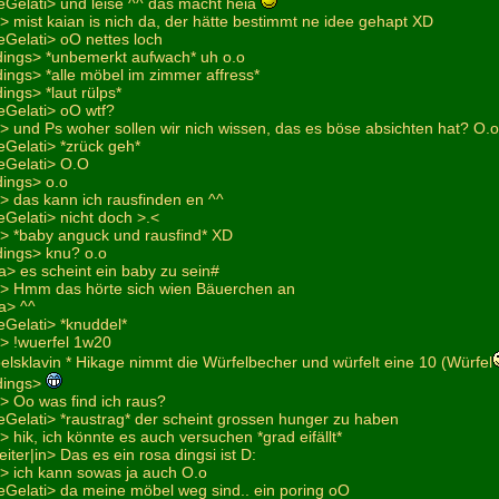
eGelati> und leise ^^ das macht heia
 mist kaian is nich da, der hätte bestimmt ne idee gehapt XD
eGelati> oO nettes loch
-dings> *unbemerkt aufwach* uh o.o
dings> *alle möbel im zimmer affress*
ings> *laut rülps*
eGelati> oO wtf?
> und Ps woher sollen wir nich wissen, das es böse absichten hat? O.
eGelati> *zrück geh*
eGelati> O.O
dings> o.o
> das kann ich rausfinden en ^^
Gelati> nicht doch >.<
e> *baby anguck und rausfind* XD
dings> knu? o.o
a> es scheint ein baby zu sein#
u> Hmm das hörte sich wien Bäuerchen an
a> ^^
eGelati> *knuddel*
e> !wuerfel 1w20
lsklavin * Hikage nimmt die Würfelbecher und würfelt eine 10 (Würfel
-dings>
> Oo was find ich raus?
eGelati> *raustrag* der scheint grossen hunger zu haben
 hik, ich könnte es auch versuchen *grad eifällt*
iter|in> Das es ein rosa dingsi ist D:
> ich kann sowas ja auch O.o
eGelati> da meine möbel weg sind.. ein poring oO