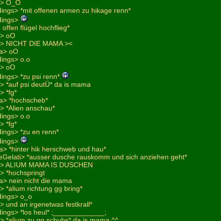
ge> O_O
dings> *mit offenen armen zu hikage renn*
-dings>
 offen flügel hochflieg*
e> oO
ge> NICHT DIE MAMA ><
na> oO
dings> o.o
u> oO
dings> *zu psi renn*
e> *auf psi deutÜ* da is mama
> *fg*
a> *hochscheb*
> *Alien anschau*
dings> o.o
> *fg*
dings> *zu en renn*
-dings>
a> *hinter hik herschweb und hau*
eGelati> *ausser dusche rauskomm und sich anziehen geht*
age> ALIUM MAMA IS DUSCHEN
> *hochspringt
a> nein nicht die mama
> *alium richtung gg bring*
-dings> o_o
 und an irgenetwas festkrall*
-dings> *los heul* ;_____________;
e> *alium zu gg schubs* da is mama ^^