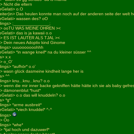
 Nicht die eltern
eGelati> o.O
eiter|in> Das heulen konnte man noch auf der anderen seite der welt h
meGelati> wassen des? oO
-dings> ;_______________;
age> ooTU WAS MEINE OHREN ><
Gelati> das is ja kawaii o.o
ge> ES IST LAUTER ALS TJAL ><
> Dein neues Adoptiv kind Ginome
-dings> uuuooooooohhh
Gelati> *in wange kneif* na du kleiner süsser ^^
a> x.x
e> o_O'
dings> *aufhör* o.o'
> wasn glück dasmeine kindheit lange her is
a> ^^
dings> knu...knu...knu? o.o
> wenn die mir inner backe gekniffen hätte hätte ich sie als baby gefr
e> dämonenblut *hust*
Gelati> o.o das will knuddeln? o.o
a> *g*
dings> *arme ausbreit*
Gelati> *viech knuddel* ^-^
-dings>
e> Oo
dings> *whe*
> *tjal hoch und dazuwerf*