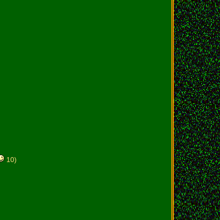
o
10)