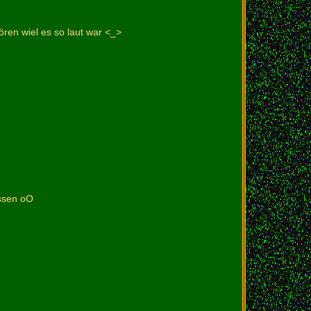
ören wiel es so laut war <_>
essen oO