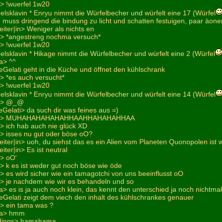
> !wuerfel 1w20
lsklavin * Enryu nimmt die Würfelbecher und würfelt eine 17 (Würfel
e muss dringend die bindung zu licht und schatten festuigen, paar äone
eiter|in> Weniger als nichts en
e> *angestreng nochma versuch*
e> !wuerfel 1w20
lsklavin * Hikage nimmt die Würfelbecher und würfelt eine 2 (Würfel
a> ^^
eGelati geht in die Küche und öffnet den kühlschrank
> *es auch versucht*
> !wuerfel 1w20
lsklavin * Enryu nimmt die Würfelbecher und würfelt eine 14 (Würfel
yu> @_@
Gelati> da such dir was feines aus =)
kage> MUHAHAHAHAHAHHAAHHAHAHAHHAA
> ich hab auch nie glück XD
e> isses nu gut oder böse oO?
eiter|in> uoh, du siehst das es ein Alien vom Planeten Quonopolen ist we
iter|in> Es ist neutral
e> oO'
> k es ist weder gut noch böse wie öde
> es wird sicher wie ein tamagotchi von uns beeinflusst oO
e> je nachdem wie wir es behandeln und so
> es is ja auch noch klein, das kennt den unterschied ja noch nichtma
eGelati zeigt dem viech den inhalt des kühlschrankes genauer
> ein tama was ?
na> hmm
n-dings> hamahama