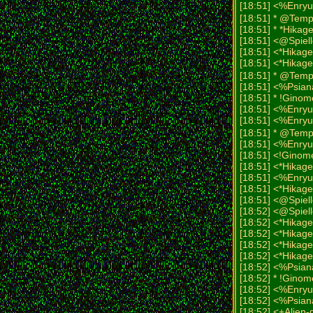
[18:51] <%Enryu
[18:51] * @Tempe
[18:51] * *Hikag
[18:51] <@Spiell
[18:51] <*Hikag
[18:51] <*Hikag
[18:51] * @Tempe
[18:51] <%Psian
[18:51] * !Ginom
[18:51] <%Enryu
[18:51] <%Enryu
[18:51] * @Tempe
[18:51] <%Enr
[18:51] <!Ginome
[18:51] <*Hi
[18:51] <%Enryu
[18:51] <*Hikag
[18:51] <@Spiell
[18:52] <@Spielle
[18:52] <*Hikag
[18:52] <*Hikage
[18:52] <*Hikage
[18:52] <*Hikag
[18:52] <%Psiana
[18:52] * !Ginom
[18:52] <%Enryu
[18:52] <%Psia
[18:52] <+Alie