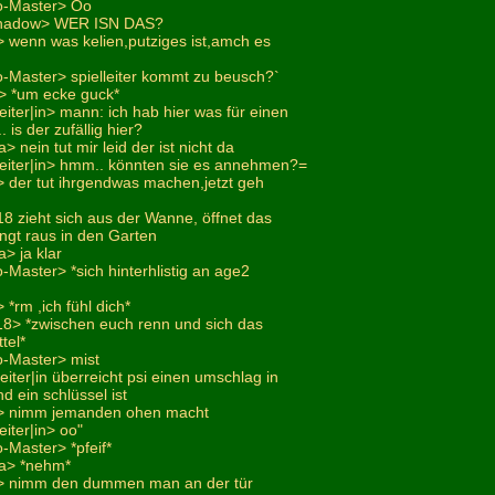
o-Master> Oo
shadow> WER ISN DAS?
 wenn was kelien,putziges ist,amch es
o-Master> spielleiter kommt zu beusch?`
> *um ecke guck*
eiter|in> mann: ich hab hier was für einen
 is der zufällig hier?
 nein tut mir leid der ist nicht da
leiter|in> hmm.. könnten sie es annehmen?=
 der tut ihrgendwas machen,jetzt geh
i18 zieht sich aus der Wanne, öffnet das
ngt raus in den Garten
> ja klar
-Master> *sich hinterhlistig an age2
*rm ,ich fühl dich*
i18> *zwischen euch renn und sich das
tel*
o-Master> mist
leiter|in überreicht psi einen umschlag in
d ein schlüssel ist
> nimm jemanden ohen macht
eiter|in> oo"
-Master> *pfeif*
na> *nehm*
> nimm den dummen man an der tür