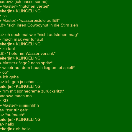
hadow> {ich hasse sonne}
-Master> *hütchen verteil*
leiter|in> KLINGELING
> ¬¬
-Master> *wasserpistole auffüll*
18> *sich ihren Cowboyhut in die Stirn zieh
a> eh doch mal wer *nicht aufstehen mag*
> mach mak wer tür auf
leiter|in> KLINGELING
 zu faul
18> *Tiefer im Wasser versink*
leiter|in> KLINGELING
o-Master> *age2 nass spritz*
weietr auf dem bauch lieg un tot spielt*
> oo"
> ich gehe
> ich geh ja schon -_-
leiter|in> KLINGELING
 *rm mit sonnecreme zurücksritzt*
shadow> mach ma
> XD
aster> iiiiiiiiiiiihhhh
> *zur tür geh*
a> *aufmach*
leiter|in> KLINGELING
a> hallo
iter|in> oh hallo