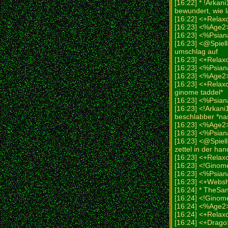
[16:22] * !Arkan
bewundert, wie l
[16:22] <+Relax
[16:23] <%Age2>
[16:23] <%Psian
[16:23] <@Spiell
umschlag auf
[16:23] <+Relax
[16:23] <%Psia
[16:23] <%Age2> 
[16:23] <+Relax
ginome taddel*
[16:23] <%Psiana>
[16:23] <!Arkan
beschlabber *na
[16:23] <%Age2>
[16:23] <%Psian
[16:23] <@Spiell
zettel in der han
[16:23] <+Relax
[16:23] <!Ginom
[16:23] <%Psian
[16:23] <+Websh
[16:24] * TheS
[16:24] <!Ginome
[16:24] <%Age2>
[16:24] <+Relax
[16:24] <+Drago>