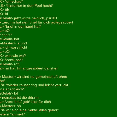
-X> *umschau*
18> *hinterher in den Pool hecht*
-X> öh
X> hi
Gelati> jetzt wirds peinlich, psi XD
zero,rm hat nen brief für dich aufegsabbert
> *brief in der hand hat*
na> oO
 *petz*
Gelati> lölz
o-Master> ja und
> ich wars nicht
na> oO
-X> was wie wo?
X> *confused*
Gelati> rofl
> rm hat ihn angesabbert da ist er
o-Master> wir sind ne gemeinschaft ohne
ehe*
18> *wieder rausspring und leicht verrückt
ana anschleich*
Gelati> lol
nein,das ist die ddr,rm
> *zero brief geb* hier für dich
o-Master> öh
18> wir sind eine Sekte. Alles gehört
estern *anmerk*