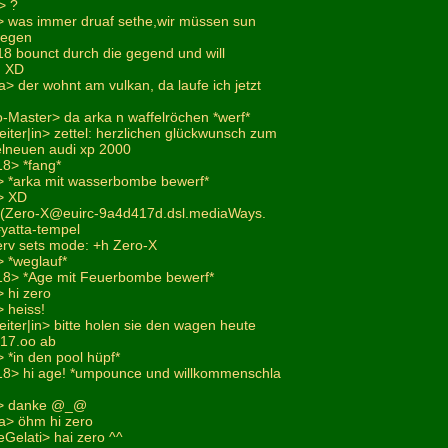
> ?
 was immer druaf sethe,wir müssen sun
wegen
i18 bounct durch die gegend und will
. XD
> der wohnt am vulkan, da laufe ich jetzt
o-Master> da arka n waffelröchen *werf*
eiter|in> zettel: herzlichen glückwunsch zum
lneuen audi xp 2000
18> *fang*
> *arka mit wasserbombe bewerf*
> XD
X (Zero-X@euirc-9a4d417d.dsl.mediaWays.
#yatta-tempel
erv sets mode: +h Zero-X
 *weglauf*
i18> *Age mit Feuerbombe bewerf*
 hi zero
 heiss!
eiter|in> bitte holen sie den wagen heute
^17.oo ab
 *in den pool hüpf*
i18> hi age! *umpounce und willkommenschla
2> danke @_@
a> öhm hi zero
Gelati> hai zero ^^