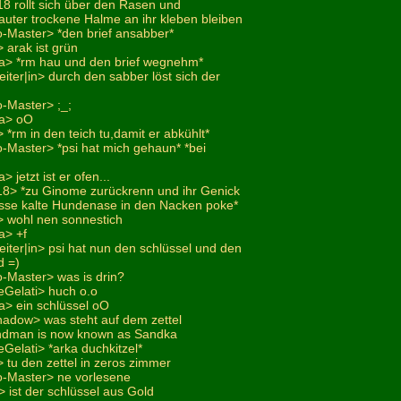
i18 rollt sich über den Rasen und
auter trockene Halme an ihr kleben bleiben
o-Master> *den brief ansabber*
 arak ist grün
a> *rm hau und den brief wegnehm*
eiter|in> durch den sabber löst sich der
o-Master> ;_;
na> oO
*rm in den teich tu,damit er abkühlt*
o-Master> *psi hat mich gehaun* *bei
 jetzt ist er ofen...
i18> *zu Ginome zurückrenn und ihr Genick
sse kalte Hundenase in den Nacken poke*
 wohl nen sonnestich
a> +f
eiter|in> psi hat nun den schlüssel und den
d =)
o-Master> was is drin?
eGelati> huch o.o
a> ein schlüssel oO
adow> was steht auf dem zettel
andman is now known as Sandka
Gelati> *arka duchkitzel*
 tu den zettel in zeros zimmer
o-Master> ne vorlesene
 ist der schlüssel aus Gold