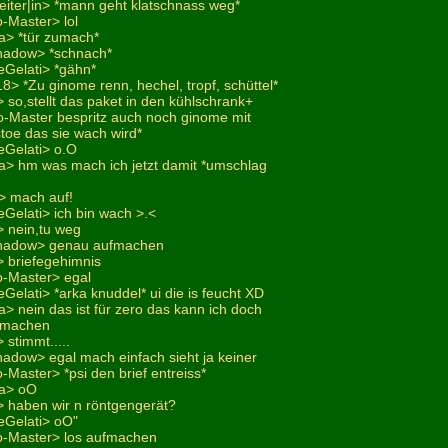
eiter|in> *mann geht klatschnass weg*
-Master> lol
a> *tür zumach*
hadow> *schnach*
eGelati> *gähn*
18> *Zu ginome renn, hechel, tropf, schüttel*
so,stellt das paket in den kühlschrank+
xo-Master bespritz auch noch ginome mit
toe das sie wach wird*
eGelati> o.O
a> hm was mach ich jetzt damit *umschlag
> mach auf!
Gelati> ich bin wach >.<
 nein,tu weg
shadow> genau aufmachen
 briefegehimnis
o-Master> egal
Gelati> *arka knuddel* ui die is feucht XD
> nein das ist für zero das kann ich doch
ufmachen
stimmt.....
adow> egal mach einfach sieht ja keiner
-Master> *psi den brief entreiss*
na> oO
 haben wir n röntgengerät?
eGelati> oO"
o-Master> los aufmachen