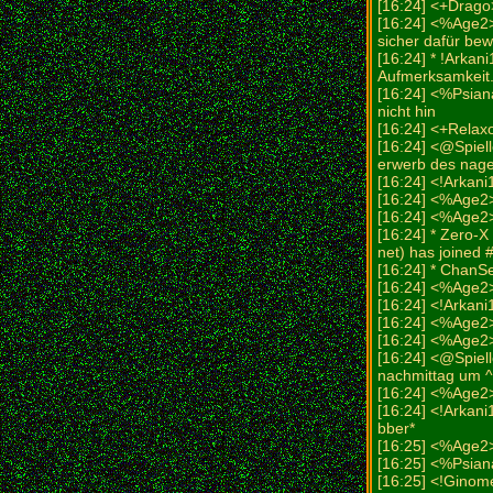
[16:24] <+Drago
[16:24] <%Age2>
sicher dafür be
[16:24] * !Arkan
Aufmerksamkeit
[16:24] <%Psiana
nicht hin
[16:24] <+Relax
[16:24] <@Spiell
erwerb des nage
[16:24] <!Arkani
[16:24] <%Age2
[16:24] <%Age2
[16:24] * Zero-
net) has joined 
[16:24] * ChanS
[16:24] <%Age2>
[16:24] <!Arkan
[16:24] <%Age2>
[16:24] <%Age2>
[16:24] <@Spiell
nachmittag um 
[16:24] <%Age2>
[16:24] <!Arkan
bber*
[16:25] <%Age
[16:25] <%Psian
[16:25] <!Ginome