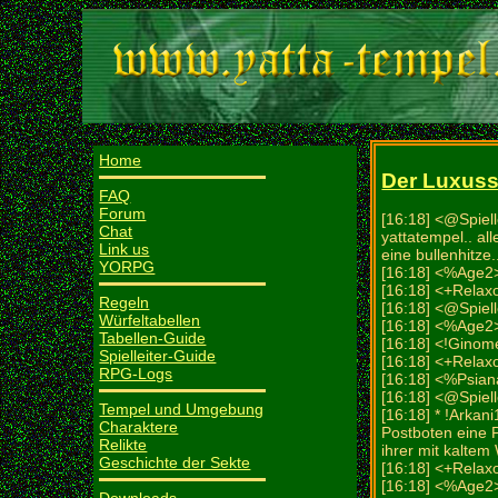
Home
Der Luxussc
FAQ
Forum
[16:18] <@Spiell
Chat
yattatempel.. all
Link us
eine bullenhitze.
YORPG
[16:18] <%Age2> 
[16:18] <+Relax
Regeln
[16:18] <@Spiell
Würfeltabellen
[16:18] <%Age
Tabellen-Guide
[16:18] <!Ginome
Spielleiter-Guide
[16:18] <+Relax
RPG-Logs
[16:18] <%Psian
[16:18] <@Spiel
Tempel und Umgebung
[16:18] * !Arkan
Charaktere
Postboten eine P
Relikte
ihrer mit kalte
Geschichte der Sekte
[16:18] <+Relax
[16:18] <%Age2>