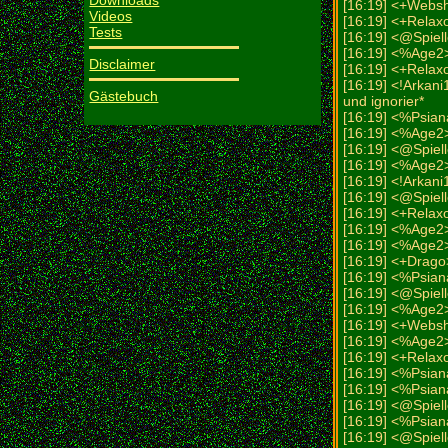
Downloads
[16:19] <+Webs
Videos
[16:19] <+Relaxo
Tests
[16:19] <@Spiel
[16:19] <%Age2
Disclaimer
[16:19] <+Relaxo
[16:19] <!Arkani
Gästebuch
und ignorier*
[16:19] <%Psian
[16:19] <%Age2
[16:19] <@Spiel
[16:19] <%Age2>
[16:19] <!Arkani
[16:19] <@Spiel
[16:19] <+Relax
[16:19] <%Age2> 
[16:19] <%Age2
[16:19] <+Drago
[16:19] <%Psiana
[16:19] <@Spiel
[16:19] <%Age2>
[16:19] <+Web
[16:19] <%Age2
[16:19] <+Relaxo-M
[16:19] <%Psiana
[16:19] <%Psian
[16:19] <@Spiel
[16:19] <%Psian
[16:19] <@Spielle