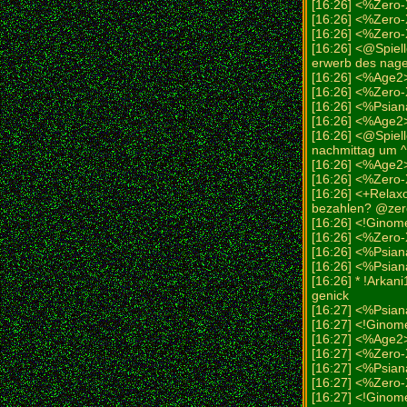
[16:26] <%Zero-
[16:26] <%Zero-
[16:26] <%Zero
[16:26] <@Spiell
erwerb des nage
[16:26] <%Age
[16:26] <%Zero
[16:26] <%Psian
[16:26] <%Age
[16:26] <@Spiell
nachmittag um 
[16:26] <%Age2>
[16:26] <%Zero-X
[16:26] <+Relax
bezahlen? @zer
[16:26] <!Ginome
[16:26] <%Zero-X
[16:26] <%Psian
[16:26] <%Psian
[16:26] * !Arkan
genick
[16:27] <%Psia
[16:27] <!Ginome
[16:27] <%Age2
[16:27] <%Zero-
[16:27] <%Psia
[16:27] <%Zero-
[16:27] <!GinomeG