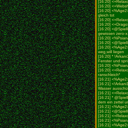
[16:20] <+Relax
[16:20] <+Web
[16:20] <%Age2>
gleich tot
[16:20] <+Relax
[16:20] <+Drago
[16:20] <@Spiell
gewissen zero-x..
[16:20] <%Psiana>
[16:20] <@Spiel
[16:20] <%Age2>
weg,will liegen
[16:20] * !Arkan
Fenster und spri
[16:20] <%Psiana
[16:20] <+Relaxo
ranschleich*
[16:21] <%Age2> 
[16:21] <!Arkan
Wasser ausschüt
[16:21] <+Relax
[16:21] * @Spiel
dem ein zettel un
[16:21] <%Age2
[16:21] <@Spiell
[16:21] <+Relaxo
[16:21] <%Psia
[16:21] <%Age2