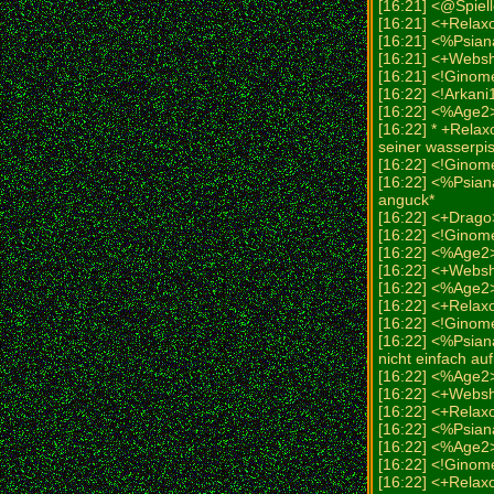
[16:21] <@Spiell
[16:21] <+Relaxo
[16:21] <%Psian
[16:21] <+Webs
[16:21] <!Ginom
[16:22] <!Arkani
[16:22] <%Age2> 
[16:22] * +Rela
seiner wasserpis
[16:22] <!Ginom
[16:22] <%Psian
anguck*
[16:22] <+Drago
[16:22] <!Ginome
[16:22] <%Age2>
[16:22] <+Web
[16:22] <%Age2>
[16:22] <+Relax
[16:22] <!Ginome
[16:22] <%Psiana
nicht einfach a
[16:22] <%Age2> 
[16:22] <+Websh
[16:22] <+Relaxo
[16:22] <%Psia
[16:22] <%Age2>
[16:22] <!Ginom
[16:22] <+Relax