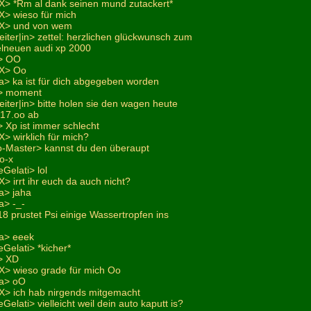
X> *Rm al dank seinen mund zutackert*
X> wieso für mich
-X> und von wem
eiter|in> zettel: herzlichen glückwunsch zum
lneuen audi xp 2000
2> OO
-X> Oo
a> ka ist für dich abgegeben worden
2> moment
eiter|in> bitte holen sie den wagen heute
^17.oo ab
 Xp ist immer schlecht
> wirklich für mich?
o-Master> kannst du den überaupt
o-x
Gelati> lol
> irrt ihr euch da auch nicht?
a> jaha
a> -_-
i18 prustet Psi einige Wassertropfen ins
na> eeek
Gelati> *kicher*
> XD
X> wieso grade für mich Oo
na> oO
X> ich hab nirgends mitgemacht
elati> vielleicht weil dein auto kaputt is?