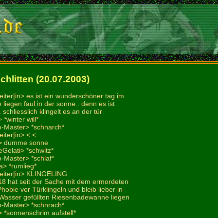
hlitten (20.07.2003)
eiter|in> es ist ein wunderschöner tag im
e liegen faul in der sonne.. denn es ist
. schliesslich klingelt es an der tür
*winter will*
o-Master> *schnarch*
eiter|in> <.<
2> dumme sonne
Gelati> *schwitz*
o-Master> *schlaf*
a> *rumlieg*
leiter|in> KLINGELING
i18 hat seit der Sache mit dem ermordeten
hobie vor Türklingeln und bleib lieber in
m Wasser gefüllten Riesenbadewanne liegen
o-Master> *schnrach*
 *sonnenschrim aufstell*