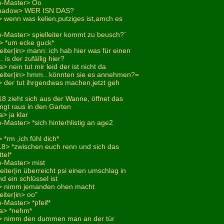
o-Master> Oo
shadow> WER ISN DAS?
 wenn was kelien,putziges ist,amch es
o-Master> spielleiter kommt zu beusch?`
> *um ecke guck*
eiter|in> mann: ich hab hier was für einen
 is der zufällig hier?
 nein tut mir leid der ist nicht da
leiter|in> hmm.. könnten sie es annehmen?=
 der tut ihrgendwas machen,jetzt geh
i18 zieht sich aus der Wanne, öffnet das
ngt raus in den Garten
> ja klar
-Master> *sich hinterhlistig an age2
*rm ,ich fühl dich*
i18> *zwischen euch renn und sich das
tel*
o-Master> mist
leiter|in überreicht psi einen umschlag in
d ein schlüssel ist
> nimm jemanden ohen macht
eiter|in> oo"
-Master> *pfeif*
na> *nehm*
> nimm den dummen man an der tür