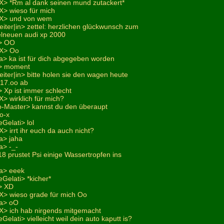
X> *Rm al dank seinen mund zutackert*
X> wieso für mich
-X> und von wem
eiter|in> zettel: herzlichen glückwunsch zum
lneuen audi xp 2000
2> OO
-X> Oo
a> ka ist für dich abgegeben worden
2> moment
eiter|in> bitte holen sie den wagen heute
^17.oo ab
 Xp ist immer schlecht
> wirklich für mich?
o-Master> kannst du den überaupt
o-x
Gelati> lol
> irrt ihr euch da auch nicht?
a> jaha
a> -_-
i18 prustet Psi einige Wassertropfen ins
na> eeek
Gelati> *kicher*
> XD
X> wieso grade für mich Oo
na> oO
X> ich hab nirgends mitgemacht
elati> vielleicht weil dein auto kaputt is?