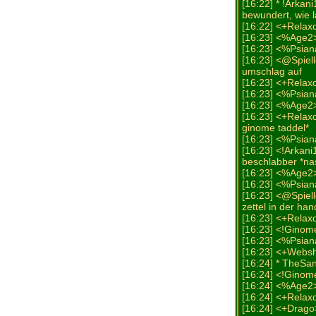
[16:22] * !Arkan
bewundert, wie l
[16:22] <+Relax
[16:23] <%Age2>
[16:23] <%Psian
[16:23] <@Spiell
umschlag auf
[16:23] <+Relax
[16:23] <%Psia
[16:23] <%Age2> 
[16:23] <+Relax
ginome taddel*
[16:23] <%Psiana>
[16:23] <!Arkan
beschlabber *na
[16:23] <%Age2>
[16:23] <%Psian
[16:23] <@Spiell
zettel in der han
[16:23] <+Relax
[16:23] <!Ginom
[16:23] <%Psian
[16:23] <+Websh
[16:24] * TheS
[16:24] <!Ginome
[16:24] <%Age2>
[16:24] <+Relax
[16:24] <+Drago>