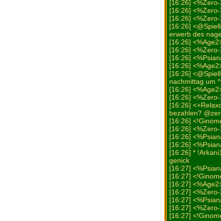
[16:26] <%Zero-
[16:26] <%Zero-
[16:26] <%Zero
[16:26] <@Spiell
erwerb des nage
[16:26] <%Age
[16:26] <%Zero
[16:26] <%Psian
[16:26] <%Age
[16:26] <@Spiell
nachmittag um 
[16:26] <%Age2>
[16:26] <%Zero-X
[16:26] <+Relax
bezahlen? @zer
[16:26] <!Ginome
[16:26] <%Zero-X
[16:26] <%Psian
[16:26] <%Psian
[16:26] * !Arkan
genick
[16:27] <%Psia
[16:27] <!Ginome
[16:27] <%Age2
[16:27] <%Zero-
[16:27] <%Psia
[16:27] <%Zero-
[16:27] <!GinomeG