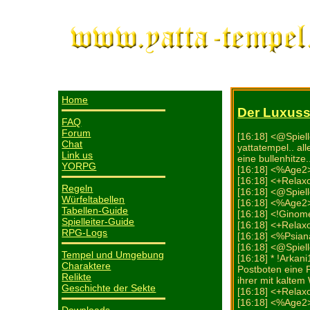
Home
Der Luxussc
FAQ
Forum
[16:18] <@Spiell
Chat
yattatempel.. all
Link us
eine bullenhitze.
YORPG
[16:18] <%Age2> 
[16:18] <+Relax
Regeln
[16:18] <@Spiell
Würfeltabellen
[16:18] <%Age
Tabellen-Guide
[16:18] <!Ginome
Spielleiter-Guide
[16:18] <+Relax
RPG-Logs
[16:18] <%Psian
[16:18] <@Spiel
Tempel und Umgebung
[16:18] * !Arkan
Charaktere
Postboten eine P
Relikte
ihrer mit kalte
Geschichte der Sekte
[16:18] <+Relax
[16:18] <%Age2>