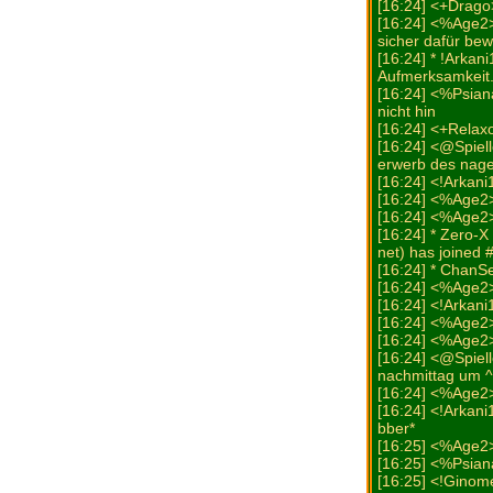
[16:24] <+Drago
[16:24] <%Age2>
sicher dafür be
[16:24] * !Arkan
Aufmerksamkeit
[16:24] <%Psiana
nicht hin
[16:24] <+Relax
[16:24] <@Spiell
erwerb des nage
[16:24] <!Arkani
[16:24] <%Age2
[16:24] <%Age2
[16:24] * Zero-
net) has joined 
[16:24] * ChanS
[16:24] <%Age2>
[16:24] <!Arkan
[16:24] <%Age2>
[16:24] <%Age2>
[16:24] <@Spiell
nachmittag um 
[16:24] <%Age2>
[16:24] <!Arkan
bber*
[16:25] <%Age
[16:25] <%Psian
[16:25] <!Ginome