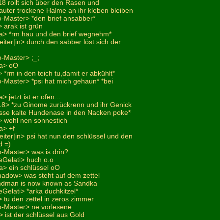
i18 rollt sich über den Rasen und
auter trockene Halme an ihr kleben bleiben
o-Master> *den brief ansabber*
 arak ist grün
a> *rm hau und den brief wegnehm*
eiter|in> durch den sabber löst sich der
o-Master> ;_;
na> oO
*rm in den teich tu,damit er abkühlt*
o-Master> *psi hat mich gehaun* *bei
 jetzt ist er ofen...
i18> *zu Ginome zurückrenn und ihr Genick
sse kalte Hundenase in den Nacken poke*
 wohl nen sonnestich
a> +f
eiter|in> psi hat nun den schlüssel und den
d =)
o-Master> was is drin?
eGelati> huch o.o
a> ein schlüssel oO
adow> was steht auf dem zettel
andman is now known as Sandka
Gelati> *arka duchkitzel*
 tu den zettel in zeros zimmer
o-Master> ne vorlesene
 ist der schlüssel aus Gold