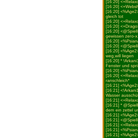
[16:20] <+Relax
[16:20] <+Web
[16:20] <%Age2>
gleich tot
[16:20] <+Relax
[16:20] <+Drago
[16:20] <@Spiell
gewissen zero-x..
[16:20] <%Psiana>
[16:20] <@Spiel
[16:20] <%Age2>
weg,will liegen
[16:20] * !Arkan
Fenster und spri
[16:20] <%Psiana
[16:20] <+Relaxo
ranschleich*
[16:21] <%Age2> 
[16:21] <!Arkan
Wasser ausschüt
[16:21] <+Relax
[16:21] * @Spiel
dem ein zettel un
[16:21] <%Age2
[16:21] <@Spiell
[16:21] <+Relaxo
[16:21] <%Psia
[16:21] <%Age2