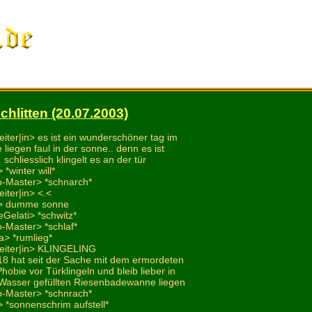
hlitten (20.07.2003)
eiter|in> es ist ein wunderschöner tag im
e liegen faul in der sonne.. denn es ist
. schliesslich klingelt es an der tür
*winter will*
o-Master> *schnarch*
eiter|in> <.<
2> dumme sonne
Gelati> *schwitz*
o-Master> *schlaf*
a> *rumlieg*
leiter|in> KLINGELING
i18 hat seit der Sache mit dem ermordeten
hobie vor Türklingeln und bleib lieber in
m Wasser gefüllten Riesenbadewanne liegen
o-Master> *schnrach*
 *sonnenschrim aufstell*