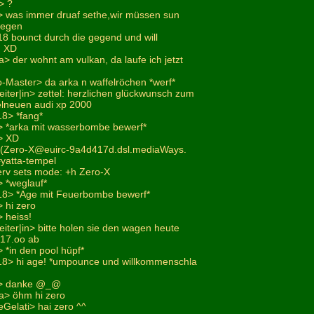
> ?
 was immer druaf sethe,wir müssen sun
wegen
i18 bounct durch die gegend und will
. XD
> der wohnt am vulkan, da laufe ich jetzt
o-Master> da arka n waffelröchen *werf*
eiter|in> zettel: herzlichen glückwunsch zum
lneuen audi xp 2000
18> *fang*
> *arka mit wasserbombe bewerf*
> XD
X (Zero-X@euirc-9a4d417d.dsl.mediaWays.
#yatta-tempel
erv sets mode: +h Zero-X
 *weglauf*
i18> *Age mit Feuerbombe bewerf*
 hi zero
 heiss!
eiter|in> bitte holen sie den wagen heute
^17.oo ab
 *in den pool hüpf*
i18> hi age! *umpounce und willkommenschla
2> danke @_@
a> öhm hi zero
Gelati> hai zero ^^