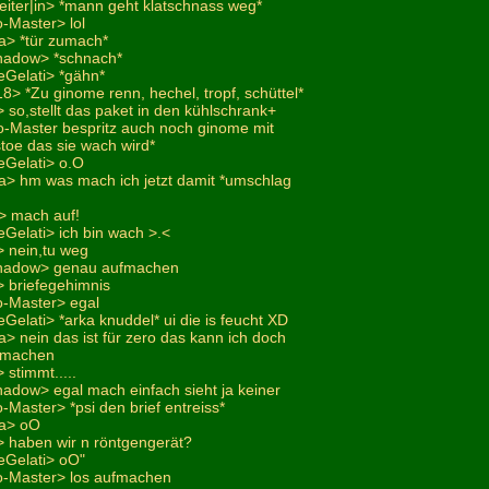
eiter|in> *mann geht klatschnass weg*
-Master> lol
a> *tür zumach*
hadow> *schnach*
eGelati> *gähn*
18> *Zu ginome renn, hechel, tropf, schüttel*
so,stellt das paket in den kühlschrank+
xo-Master bespritz auch noch ginome mit
toe das sie wach wird*
eGelati> o.O
a> hm was mach ich jetzt damit *umschlag
> mach auf!
Gelati> ich bin wach >.<
 nein,tu weg
shadow> genau aufmachen
 briefegehimnis
o-Master> egal
Gelati> *arka knuddel* ui die is feucht XD
> nein das ist für zero das kann ich doch
ufmachen
stimmt.....
adow> egal mach einfach sieht ja keiner
-Master> *psi den brief entreiss*
na> oO
 haben wir n röntgengerät?
eGelati> oO"
o-Master> los aufmachen