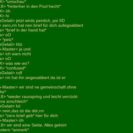
-X> *umschau*
18> *hinterher in den Pool hecht*
-X> öh
X> hi
Gelati> jetzt wirds peinlich, psi XD
zero,rm hat nen brief für dich aufegsabbert
> *brief in der hand hat*
na> oO
 *petz*
Gelati> lölz
o-Master> ja und
> ich wars nicht
na> oO
-X> was wie wo?
X> *confused*
Gelati> rofl
> rm hat ihn angesabbert da ist er
o-Master> wir sind ne gemeinschaft ohne
ehe*
18> *wieder rausspring und leicht verrückt
ana anschleich*
Gelati> lol
nein,das ist die ddr,rm
> *zero brief geb* hier für dich
o-Master> öh
18> wir sind eine Sekte. Alles gehört
estern *anmerk*