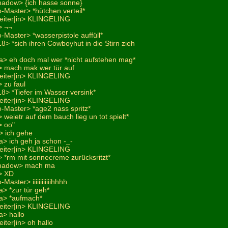
hadow> {ich hasse sonne}
-Master> *hütchen verteil*
leiter|in> KLINGELING
> ¬¬
-Master> *wasserpistole auffüll*
18> *sich ihren Cowboyhut in die Stirn zieh
a> eh doch mal wer *nicht aufstehen mag*
> mach mak wer tür auf
leiter|in> KLINGELING
 zu faul
18> *Tiefer im Wasser versink*
leiter|in> KLINGELING
o-Master> *age2 nass spritz*
weietr auf dem bauch lieg un tot spielt*
> oo"
> ich gehe
> ich geh ja schon -_-
leiter|in> KLINGELING
 *rm mit sonnecreme zurücksritzt*
shadow> mach ma
> XD
aster> iiiiiiiiiiiihhhh
> *zur tür geh*
a> *aufmach*
leiter|in> KLINGELING
a> hallo
iter|in> oh hallo