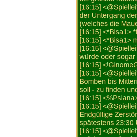
[16:15] <@Spielle
der Untergang der
(welches die Maue
[16:15] <*Bisa1> *
[16:15] <*Bisa1> 
[16:15] <@Spiellei
würde oder sogar 
[16:15] <!GinomeG
[16:15] <@Spiellei
Bomben bis Mittern
soll - zu finden u
[16:15] <%Psiana
[16:15] <@Spielleit
Endgültige Zerstö
spätestens 23:30 
[16:15] <@Spiellei