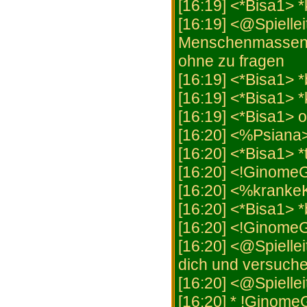
[16:19] <*Bisa1> 
[16:19] <@Spielle
Menschenmassen in
ohne zu fragen
[16:19] <*Bisa1> *b
[16:19] <*Bisa1> 
[16:19] <*Bisa1> 
[16:20] <%Psiana
[16:20] <*Bisa1> 
[16:20] <!GinomeGe
[16:20] <%kranke
[16:20] <*Bisa1> *
[16:20] <!GinomeG
[16:20] <@Spielle
dich und versuche
[16:20] <@Spiell
[16:20] * !Ginome