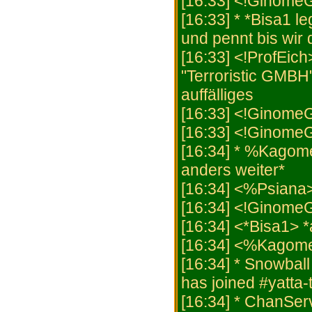
[16:33] <!GinomeG
[16:33] * *Bisa1 le
und pennt bis wir 
[16:33] <!ProfEic
"Terroristic GMBH
auffälliges
[16:33] <!GinomeG
[16:33] <!GinomeG
[16:34] * %Kagome
anders weiter*
[16:34] <%Psiana
[16:34] <!GinomeG
[16:34] <*Bisa1> 
[16:34] <%Kagome>
[16:34] * Snowball
has joined #yatta
[16:34] * ChanSer