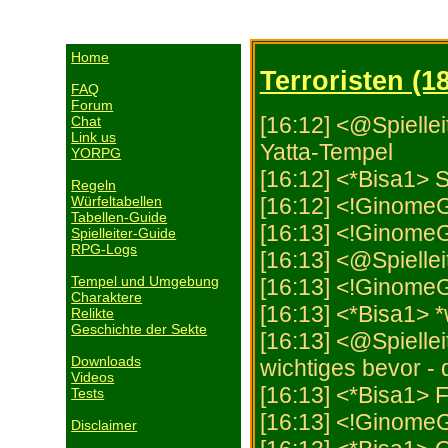
Home
Terroristen (1
FAQ
Forum
[16:12] <@Spiellei
Chat
Link us
Yatta-Tempel
YORPG
[16:12] <*Bisa1> 
Regeln
Würfeltabellen
[16:12] <!GinomeGe
Tabellen-Guide
[16:13] <!GinomeGe
Spielleiter-Guide
RPG-Logs
[16:13] <@Spiellei
Tempel und Umgebung
[16:13] <!GinomeGe
Charaktere
[16:13] <*Bisa1> *
Relikte
Geschichte der Sekte
[16:13] <@Spiellei
Downloads
wichtiges bevor - 
Videos
[16:13] <*Bisa1>
Tests
[16:13] <!GinomeG
Disclaimer