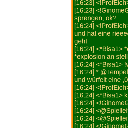
[16:23] <!ProfEich
[16:23] <!GinomeG
sprengen, ok?
[16:24] <!ProfEich
und hat eine rieee
geht
[16:24] <*Bisa1> 
*explosion an stel
[16:24] <*Bisa1> 
[16:24] * @Tempel
und würfelt eine ,0
[16:24] <!ProfEich
[16:24] <*Bisa1> 
[16:24] <!GinomeG
[16:24] <@Spiellei
[16:24] <@Spiellei
[16:24] <!GinomeGe