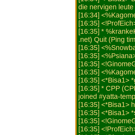
die nervigen leut
[16:34] <%Kagome
[16:35] <!ProfEic
[16:35] * %kranke
.net) Quit (Ping ti
[16:35] <%Snowba
[16:35] <%Psiana>
[16:35] <!Ginome
[16:35] <%Kagome>
[16:35] <*Bisa1> *
[16:35] * CPP (CP
joined #yatta-temp
[16:35] <*Bisa1> 
[16:35] <*Bisa1> 
[16:35] <!GinomeG
[16:35] <!ProfEich