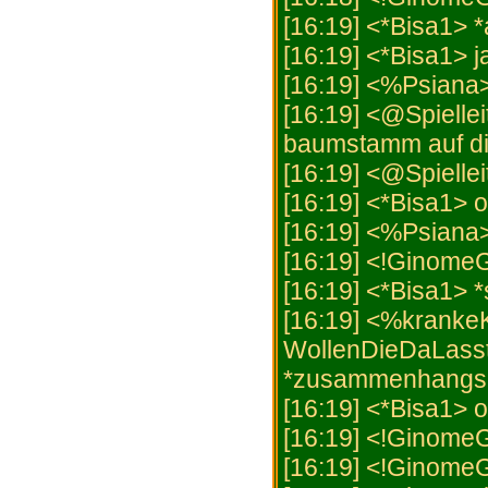
[16:19] <*Bisa1> 
[16:19] <*Bisa1> ja
[16:19] <%Psiana>
[16:19] <@Spiellei
baumstamm auf d
[16:19] <@Spiellei
[16:19] <*Bisa1> 
[16:19] <%Psiana
[16:19] <!GinomeG
[16:19] <*Bisa1> 
[16:19] <%krank
WollenDieDaLasst
*zusammenhangslo
[16:19] <*Bisa1> 
[16:19] <!GinomeGel
[16:19] <!Ginome