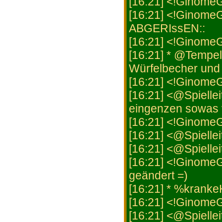
[16:21] <!GinomeG
[16:21] <!Ginom
ABGERIssEN::
[16:21] <!GinomeG
[16:21] * @Tempel
Würfelbecher und w
[16:21] <!GinomeG
[16:21] <@Spiellei
eingenzen sowas 
[16:21] <!GinomeG
[16:21] <@Spielle
[16:21] <@Spielle
[16:21] <!GinomeG
geändert =)
[16:21] * %kranke
[16:21] <!GinomeG
[16:21] <@Spielle