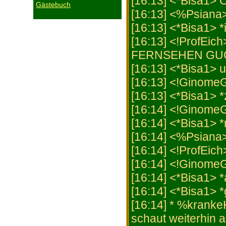
[16:13] <*Bisa1> 
Gästebuch
[16:13] <%Psiana
[16:13] <*Bisa1> *
[16:13] <!ProfE
FERNSEHEN GUCK
[16:13] <*Bisa1> 
[16:13] <!Ginome
[16:13] <*Bisa1> 
[16:14] <!GinomeGe
[16:14] <*Bisa1> 
[16:14] <%Psiana>
[16:14] <!ProfEich
[16:14] <!Ginome
[16:14] <*Bisa1>
[16:14] <*Bisa1> *
[16:14] * %kranke
schaut weiterhin 