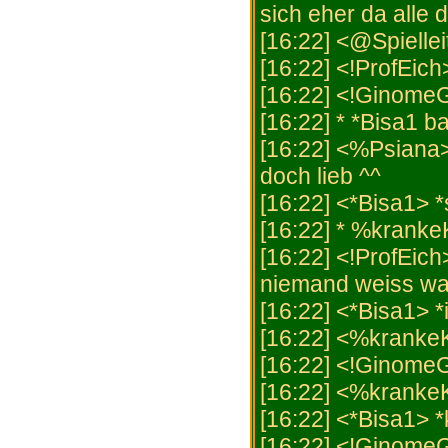
sich eher da alle
[16:22] <@Spiellei
[16:22] <!ProfEich
[16:22] <!Ginome
[16:22] * *Bisa1 b
[16:22] <%Psiana>
doch lieb ^^
[16:22] <*Bisa1> *
[16:22] * %kranke
[16:22] <!ProfEic
niemand weiss was
[16:22] <*Bisa1> *
[16:22] <%kranke
[16:22] <!GinomeG
[16:22] <%kranke
[16:22] <*Bisa1> 
[16:22] <!Ginom