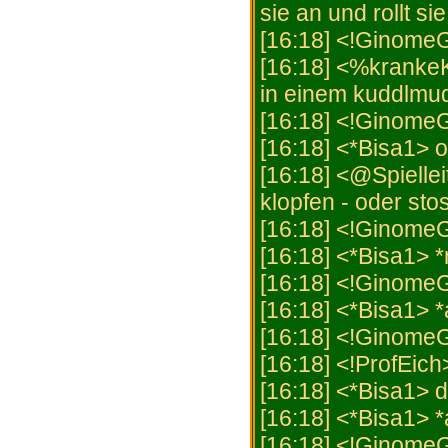
sie an und rollt si
[16:18] <!GinomeGe
[16:18] <%krankeKa
in einem kuddlmud
[16:18] <!GinomeG
[16:18] <*Bisa1> 
[16:18] <@Spiellei
klopfen - oder st
[16:18] <!GinomeG
[16:18] <*Bisa1> 
[16:18] <!Ginome
[16:18] <*Bisa1> 
[16:18] <!GinomeG
[16:18] <!ProfEich
[16:18] <*Bisa1> d
[16:18] <*Bisa1> 
[16:18] <!GinomeG