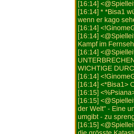
[16:14] <@Spiellei
[16:14] * *Bisa1 w
wenn er kago seh
[16:14] <!GinomeGel
[16:14] <@Spielle
Kampf im Fernsehe
[16:14] <@Spielle
UNTERBRECHEN
WICHTIGE DURC
[16:14] <!Ginome
[16:14] <*Bisa1> 
[16:15] <%Psiana>
[16:15] <@Spiellei
der Welt" - Eine 
umgibt - zu spren
[16:15] <@Spielle
die grösste Katas