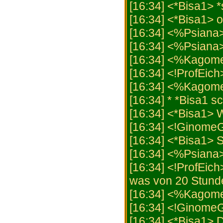
[16:34] <*Bisa1> *
[16:34] <*Bisa1> 
[16:34] <%Psiana>
[16:34] <%Psiana
[16:34] <%Kagom
[16:34] <!ProfEich
[16:34] <%Kagome>
[16:34] * *Bisa1 s
[16:34] <*Bisa1>
[16:34] <!GinomeG
[16:34] <*Bisa1
[16:34] <%Psiana
[16:34] <!ProfEich
was von 20 Stund
[16:34] <%Kag
[16:34] <!GinomeGe
[16:34] <*Bisa1>