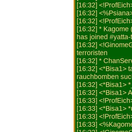
[16:32] <!ProfEich
[16:32] <%Psiana
[16:32] <!ProfEic
[16:32] * Kagome 
has joined #yatta
[16:32] <!GinomeG
terroristen
[16:32] * ChanSe
[16:32] <*Bisa1> 
rauchbomben suc
[16:32] <*Bisa1> *
[16:32] <*Bisa1
[16:33] <!ProfEich>
[16:33] <*Bisa1> 
[16:33] <!ProfEich>
[16:33] <%Kagome