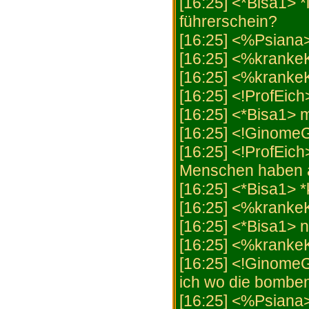
[16:25] <*Bisa1> 
führerschein?
[16:25] <%Psiana
[16:25] <%krankeK
[16:25] <%kranke
[16:25] <!ProfEich
[16:25] <*Bisa1> 
[16:25] <!GinomeG
[16:25] <!ProfEich
Menschen haben a
[16:25] <*Bisa1> *
[16:25] <%kranke
[16:25] <*Bisa1> 
[16:25] <%krankeK
[16:25] <!GinomeG
ich wo die bomben
[16:25] <%Psiana>