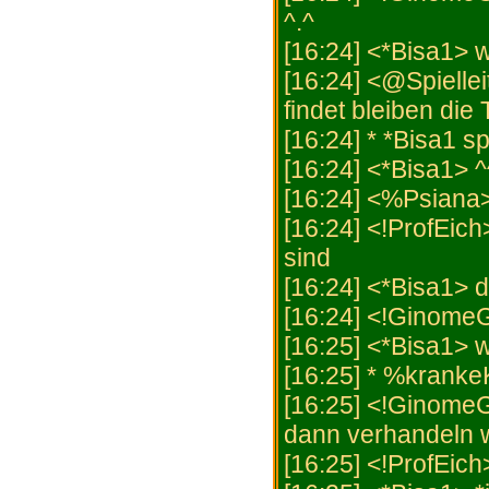
^.^
[16:24] <*Bisa1> 
[16:24] <@Spiell
findet bleiben d
[16:24] * *Bisa1 s
[16:24] <*Bisa1> ^
[16:24] <%Psiana
[16:24] <!ProfEich
sind
[16:24] <*Bisa1> 
[16:24] <!GinomeGe
[16:25] <*Bisa1> 
[16:25] * %krankeK
[16:25] <!GinomeGe
dann verhandeln w
[16:25] <!ProfEic