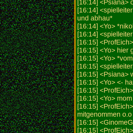
[16:14] <Psiana> 
[16:14] <spielleit
und abhau*
[16:14] <Yo> *niko
[16:14] <spiellei
[16:15] <ProfEich
[16:15] <Yo> hier 
[16:15] <Yo> *voms
[16:15] <spielleite
[16:15] <Psiana> 
[16:15] <Yo> <- ha
[16:15] <ProfEich>
[16:15] <Yo> mom 
[16:15] <ProfEich
mitgenommen o.o
[16:15] <GinomeGel
[16:15] <ProfEic