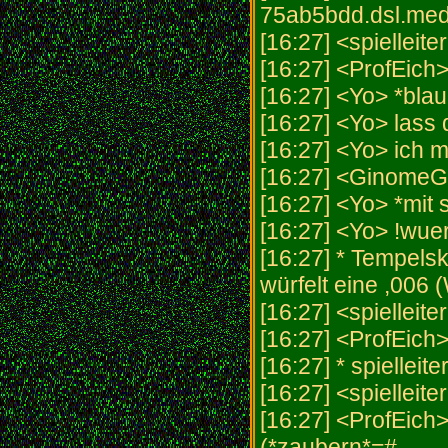
75ab5bdd.dsl.medi
[16:27] <spielleite
[16:27] <ProfEich
[16:27] <Yo> *blau 
[16:27] <Yo> lass
[16:27] <Yo> ich m
[16:27] <GinomeGel
[16:27] <Yo> *mit 
[16:27] <Yo> !wuer
[16:27] * Tempels
würfelt eine ,006 (
[16:27] <spiellei
[16:27] <ProfEich
[16:27] * spielleiter
[16:27] <spielleiter
[16:27] <ProfEich>
(*zaubern*=#