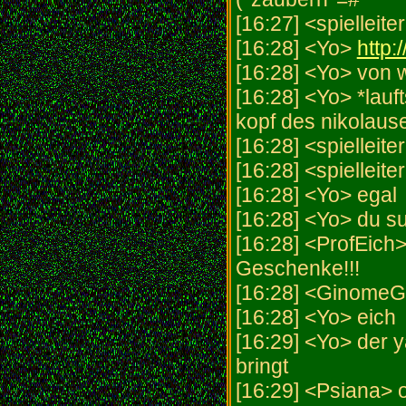
[16:27] <spielleite
[16:28] <Yo>
http:
[16:28] <Yo> von 
[16:28] <Yo> *lauf
kopf des nikolaus
[16:28] <spielleite
[16:28] <spielleite
[16:28] <Yo> egal
[16:28] <Yo> du s
[16:28] <ProfEich>
Geschenke!!!
[16:28] <GinomeGel
[16:28] <Yo> eich
[16:29] <Yo> der y
bringt
[16:29] <Psiana> 