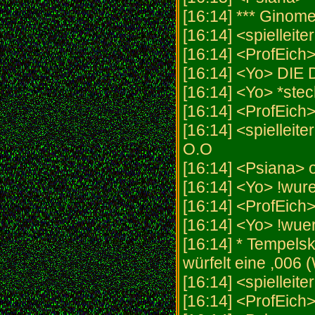
[16:14] *** Ginome
[16:14] <spielleit
[16:14] <ProfEich
[16:14] <Yo> DIE 
[16:14] <Yo> *stec
[16:14] <ProfEich>
[16:14] <spielleite
O.O
[16:14] <Psiana> 
[16:14] <Yo> !wure
[16:14] <ProfEich> 
[16:14] <Yo> !wuer
[16:14] * Tempels
würfelt eine ,006 (
[16:14] <spiellei
[16:14] <ProfEich>