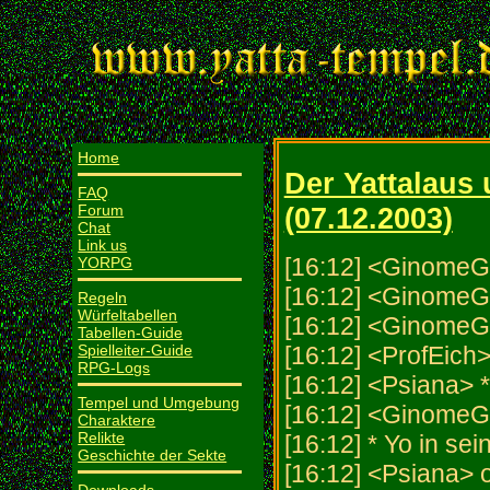
Home
Der Yattalaus
FAQ
(07.12.2003)
Forum
Chat
Link us
[16:12] <GinomeGe
YORPG
[16:12] <GinomeGel
Regeln
Würfeltabellen
[16:12] <GinomeGe
Tabellen-Guide
Spielleiter-Guide
[16:12] <ProfEi
RPG-Logs
[16:12] <Psiana> *
Tempel und Umgebung
[16:12] <GinomeG
Charaktere
Relikte
[16:12] * Yo in s
Geschichte der Sekte
[16:12] <Psiana> 