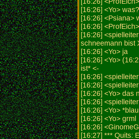
[16:26] <ProfEich
[16:26] <Yo> was
[16:26] <Psiana> 
[16:26] <ProfEich>
[16:26] <spielleite
schneemann bist
[16:26] <Yo> ja
[16:26] <Yo> (16:2
ist* <-
[16:26] <spielleit
[16:26] <spielleite
[16:26] <Yo> das 
[16:26] <spielleite
[16:26] <Yo> *blau
[16:26] <Yo> grml
[16:26] <GinomeGe
[16:27] *** Quits: