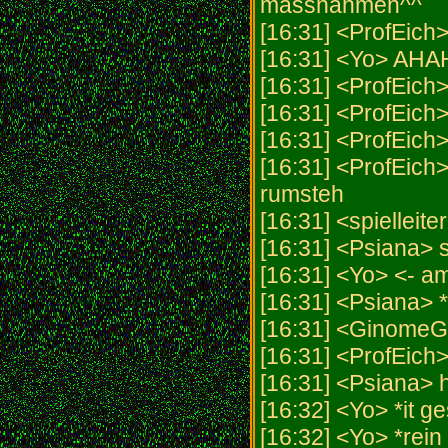
massnahmen^^
[16:31] <ProfEich> 
[16:31] <Yo> A
[16:31] <ProfEich
[16:31] <ProfEich
[16:31] <ProfEich>
[16:31] <ProfEich>
rumsteh
[16:31] <spielleite
[16:31] <Psiana> s
[16:31] <Yo> <- a
[16:31] <Psiana> *
[16:31] <GinomeGel
[16:31] <ProfEich>
[16:31] <Psiana> 
[16:32] <Yo> *it 
[16:32] <Yo> *rein