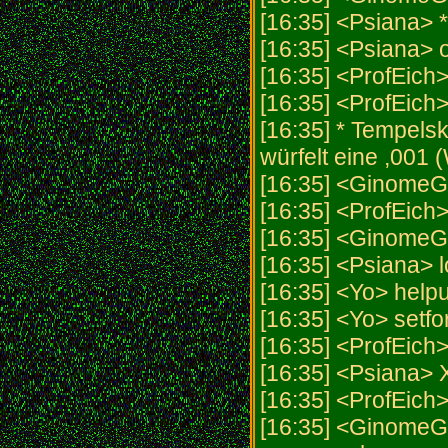
[16:35] <Psiana> 
[16:35] <Psiana> 
[16:35] <ProfEich>
[16:35] <ProfEich
[16:35] * Tempels
würfelt eine ,001 (
[16:35] <GinomeG
[16:35] <ProfEich
[16:35] <GinomeGe
[16:35] <Psiana> l
[16:35] <Yo> help
[16:35] <Yo> setfo
[16:35] <ProfEich
[16:35] <Psiana>
[16:35] <ProfEich
[16:35] <GinomeGe