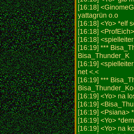
[16:18] <GinomeGe
yattagrün o.o
[16:18] <Yo> *elf
[16:18] <ProfEich
[16:18] <spielleit
[16:19] *** Bisa_
Bisa_Thunder_K
[16:19] <spielleit
net <.<
[16:19] *** Bisa_
Bisa_Thunder_Ko
[16:19] <Yo> na lo
[16:19] <Bisa_Thu
[16:19] <Psiana> 
[16:19] <Yo> *dem 
[16:19] <Yo> na 