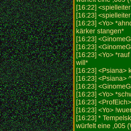
[16:22] <spielleite
[16:23] <spielleit
[16:23] <Yo> *ahn
kärker stangen*
[16:23] <GinomeG
[16:23] <GinomeGela
[16:23] <Yo> *rau
will*
[16:23] <Psiana> k
[16:23] <Psiana> 
[16:23] <GinomeGe
[16:23] <Yo> *sch
[16:23] <ProfEich
[16:23] <Yo> !wuer
[16:23] * Tempels
würfelt eine ,005 (