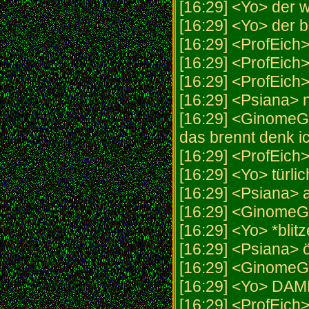
[16:29] <Yo> der 
[16:29] <Yo> der 
[16:29] <ProfEich
[16:29] <ProfEich
[16:29] <ProfEich>
[16:29] <Psiana> 
[16:29] <GinomeGe
das brennt denk i
[16:29] <ProfEich
[16:29] <Yo> türlic
[16:29] <Psiana> 
[16:29] <GinomeGe
[16:29] <Yo> *bli
[16:29] <Psiana> 
[16:29] <GinomeG
[16:29] <Yo> DAM
[16:29] <ProfEich>