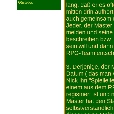
Gästebuch
lang, daß er es öf
mitten drin aufhör
auch gemeinsam d
Jeder, der Master
melden und seine
beschreiben bzw. 
sein will und dan
RPG-Team entschie
3. Derjenige, der
Datum ( das man v
Nick ihn "Spiellei
einem aus dem RP
registriert ist u
Master hat den St
selbstverständlich