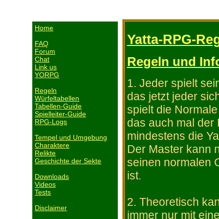
Home
Yatta-RPG-Re
FAQ
Forum
Regeln und Inf
Chat
Link us
YORPG
1. Jeder spielt se
Regeln
das jetzt jeder s
Würfeltabellen
Tabellen-Guide
spielt die Normale
Spielleiter-Guide
das auch mal der 
RPG-Logs
mindestens die Yatt
Tempel und Umgebung
Charaktere
Der Master kann n
Relikte
seinen normalen C
Geschichte der Sekte
ist.
Downloads
Videos
Tests
2. Theoretisch kan
Disclaimer
immer nur mit eine