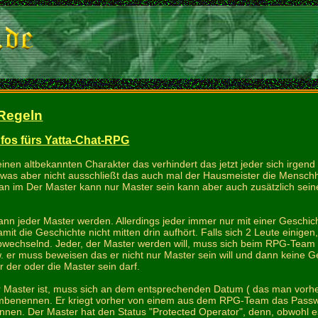
Regeln
fos fürs Yatta-Chat-RPG
seinen altbekannten Charakter das verhindert das jetzt jeder sich irge
was aber nicht ausschließt das auch mal der Hausmeister die Menschhei
 man im Der Master kann nur Master sein kann aber auch zusätzlich se
ann jeder Master werden. Allerdings jeder immer nur mit einer Geschicht
it die Geschichte nicht mitten drin aufhört. Falls sich 2 Leute einig
bwechselnd. Jeder, der Master werden will, muss sich beim RPG-Team
. er muss beweisen das er nicht nur Master sein will und dann keine
 der oder die Master sein darf.
r Master ist, muss sich an dem entsprechenden Datum ( das man vorher
" umbenennen. Er kriegt vorher von einem aus dem RPG-Team das Passwor
nen. Der Master hat den Status "Protected Operator", denn, obwohl es