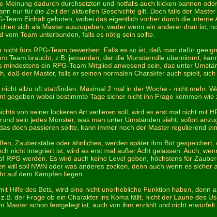
e Meinung dadurch durchsetzten und notfalls auch kicken bannen oder 
dann nur für die Zeit der aktuellen Geschichte gilt. Doch falls der Maste
Team Einhalt geboten, wobei das eigentlich vorher durch die interne
suchen sich als Master auszugeben, weder wenn ein anderer dran ist, n
d vom Team unterbunden, falls es nötig sein sollte.
h nicht fürs RPG-Team bewerben. Falls es so ist, daß man dafür geeign
om Team braucht, z.B. jemanden, der die Monsterrolle übernimmt, kan
 mindestens ein RPG-Team Mitglied anwesend sein, das unter Umstände
ch, daß der Master, falls er seinen normalen Charakter auch spielt, sich 
nicht allzu oft stattfinden. Maximal 2 mal in der Woche - nicht mehr. W
nt gegeben wobei bestimmte Tage sicher nicht ihn Frage kommen wie z
chts von seiner lockeren Art verlieren soll, wird es erst mal nicht mit
 Grund sein jedes Monster, was man unter Umständen sieht, sofort anzu
s das doch passieren sollte, kann immer noch der Master regulierend ein
ffen, Zauberstäbe oder ähnliches, werden später ihm Bot gespeichert, d
noch nicht integriert ist, wird es erst mal außer Acht gelassen. Auch, 
f RPG werden. Es wird auch keine Level geben, höchstens für Zauberer,
en will soll NWN oder was anderes zocken, denn auch wenn es sicher 
ht auf dem Kämpfen liegen.
mit Hilfe des Bots, wird eine nicht unerhebliche Funktion haben, denn a
 z.B. der Frage ob ein Charakter ins Koma fällt, nicht der Laune des Us
 Master schon festgelegt ist, auch von ihm erzählt und nicht erwürfelt