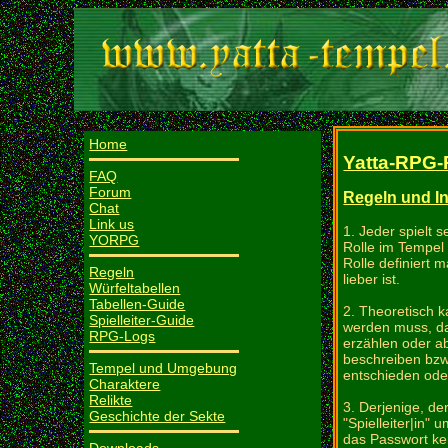
Home
Yatta-RPG-
FAQ
Forum
Regeln und In
Chat
Link us
1. Jeder spielt 
YORPG
Rolle im Tempel 
Rolle definiert
Regeln
lieber ist.
Würfeltabellen
Tabellen-Guide
2. Theoretisch k
Spielleiter-Guide
werden muss, dam
RPG-Logs
erzählen oder a
beschreiben bzw
Tempel und Umgebung
entschieden oder
Charaktere
Relikte
3. Derjenige, de
Geschichte der Sekte
"Spielleiter|in
das Passwort ken