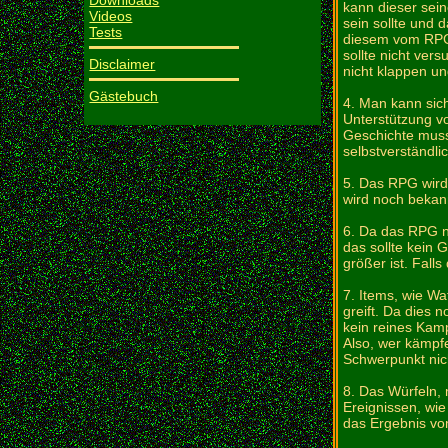
Downloads
kann dieser sein
Videos
sein sollte und 
Tests
diesem vom RPG-
sollte nicht ver
Disclaimer
nicht klappen un
Gästebuch
4. Man kann sic
Unterstützung v
Geschichte muss
selbstverständli
5. Das RPG wird 
wird noch bekan
6. Da das RPG ni
das sollte kein
größer ist. Fall
7. Items, wie Wa
greift. Da dies 
kein reines Kamp
Also, wer kämpf
Schwerpunkt nic
8. Das Würfeln, 
Ereignissen, wie
das Ergebnis vom