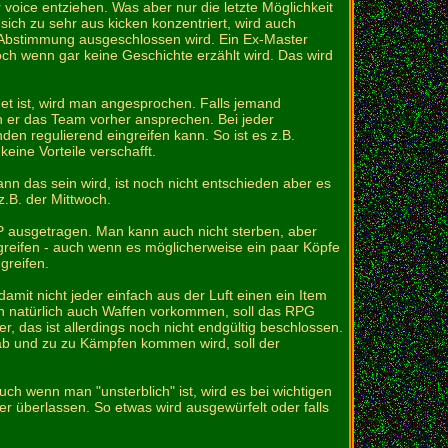
voice entziehen. Was aber nur die letzte Möglichkeit
r sich zu sehr aus kicken konzentriert, wird auch
 Abstimmung ausgeschlossen wird. Ein Ex-Master
och wenn gar keine Geschichte erzählt wird. Das wird
et ist, wird man angesprochen. Falls jemand
n er das Team vorher ansprechen. Bei jeder
n regulierend eingreifen kann. So ist es z.B.
keine Vorteile verschafft.
ann das sein wird, ist noch nicht entschieden aber es
.B. der Mittwoch.
 HP ausgetragen. Man kann auch nicht sterben, aber
greifen - auch wenn es möglicherweise ein paar Köpfe
greifen.
amit nicht jeder einfach aus der Luft einen ein Item
wenn natürlich auch Waffen vorkommen, soll das RPG
 das ist allerdings noch nicht endgültig beschlossen.
ab und zu zu Kämpfen kommen wird, soll der
uch wenn man "unsterblich" ist, wird es bei wichtigen
er überlassen. So etwas wird ausgewürfelt oder falls
.