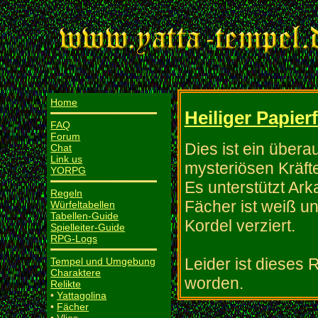
Home
Heiliger Papier
FAQ
Forum
Dies ist ein übera
Chat
Link us
mysteriösen Kräfte
YORPG
Es unterstützt Ar
Regeln
Fächer ist weiß un
Würfeltabellen
Tabellen-Guide
Kordel verziert.
Spielleiter-Guide
RPG-Logs
Leider ist dieses 
Tempel und Umgebung
Charaktere
worden.
Relikte
•
Yattagolina
•
Fächer