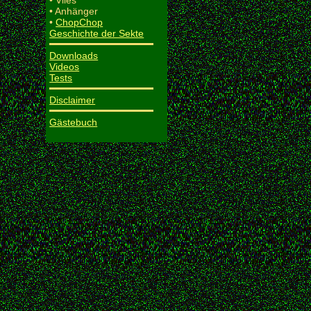
• Vlies
• Anhänger
•
ChopChop
Geschichte der Sekte
Downloads
Videos
Tests
Disclaimer
Gästebuch