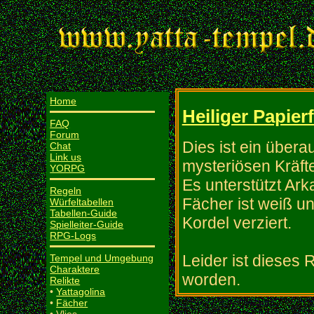
Home
Heiliger Papier
FAQ
Forum
Dies ist ein übera
Chat
Link us
mysteriösen Kräfte
YORPG
Es unterstützt Ar
Regeln
Fächer ist weiß un
Würfeltabellen
Tabellen-Guide
Kordel verziert.
Spielleiter-Guide
RPG-Logs
Leider ist dieses 
Tempel und Umgebung
Charaktere
worden.
Relikte
•
Yattagolina
•
Fächer