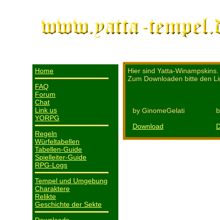
Home
Hier sind Yatta-Winampskins.
Zum Downloaden bitte den Lin
FAQ
Forum
Chat
Link us
by GinomeGelati
b
YORPG
Download
D
Regeln
Würfeltabellen
Tabellen-Guide
Spielleiter-Guide
RPG-Logs
Tempel und Umgebung
Charaktere
Relikte
Geschichte der Sekte