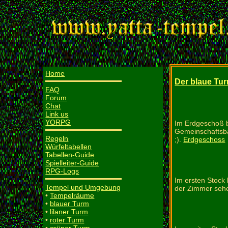
Home
Der blaue Tu
FAQ
Forum
Chat
Link us
YORPG
Im Erdgeschoß b
Gemeinschaftsba
Regeln
;).
Erdgeschoss
Würfeltabellen
Tabellen-Guide
Spielleiter-Guide
RPG-Logs
Im ersten Stock
Tempel und Umgebung
der Zimmer sehe
•
Tempelräume
•
blauer Turm
•
lilaner Turm
•
roter Turm