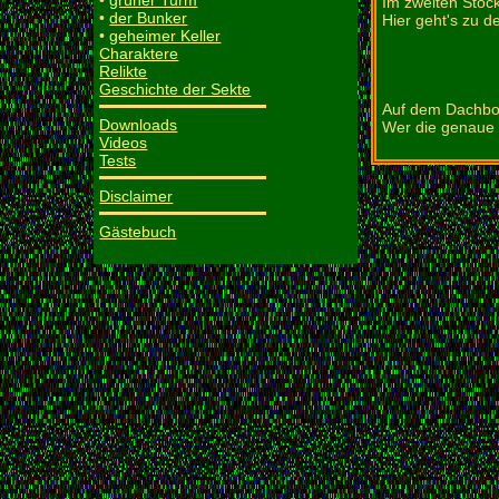
•
grüner Turm
Im zweiten Stoc
•
der Bunker
Hier geht's zu 
•
geheimer Keller
Charaktere
Relikte
Geschichte der Sekte
Auf dem Dachbod
Downloads
Wer die genaue E
Videos
Tests
Disclaimer
Gästebuch