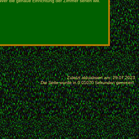
 Wer die genaue Einrichtung der Zimmer sehen will.
Zuletzt aktualisiert am: 29.07.2023
Die Seite wurde in 0.01070 Sekunden generiert.