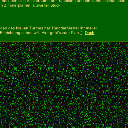
k befinden sich Schlafräume der Yattaisten und ein Gemeinschaftsbad.
den Zimmerplänen ;).
zweiter Stock
en des blauen Turmes hat ThunderMaster ihr Atelier.
inrichtung sehen will. Hier geht's zum Plan ;).
Dach