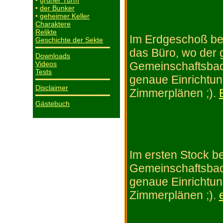
•
grüner Turm
•
der Bunker
•
geheimer Keller
Charaktere
Relikte
Im Erdgeschoß bef
Geschichte der Sekte
das Büro, wo der 
Downloads
Gemeinschaftsbad
Videos
Tests
genaue Einrichtun
Disclaimer
Zimmerplänen ;).
Gästebuch
Im ersten Stock be
Gemeinschaftsbad
genaue Einrichtun
Zimmerplänen ;).