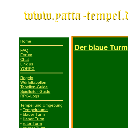
Home
Der blaue Turm
FAQ
Forum
Chat
Link us
YORPG
Regeln
Würfeltabellen
Tabellen-Guide
Spielleiter-Guide
RPG-Logs
Tempel und Umgebung
•
Tempelräume
•
blauer Turm
•
lilaner Turm
•
roter Turm