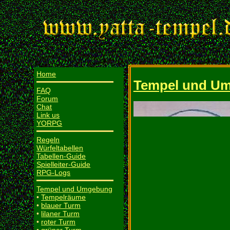
Home
Tempel und U
FAQ
Forum
Chat
Link us
YORPG
Regeln
Würfeltabellen
Tabellen-Guide
Spielleiter-Guide
RPG-Logs
Tempel und Umgebung
•
Tempelräume
•
blauer Turm
•
lilaner Turm
•
roter Turm