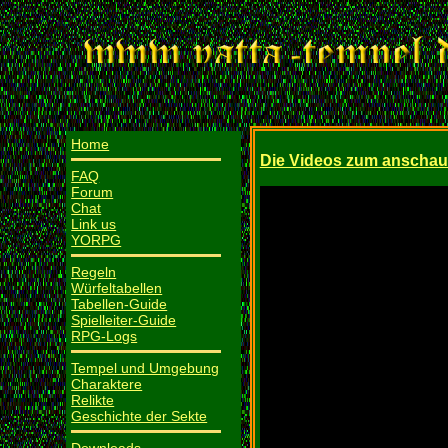
Home
Die Videos zum anscha
FAQ
Forum
Chat
Link us
YORPG
Regeln
Würfeltabellen
Tabellen-Guide
Spielleiter-Guide
RPG-Logs
Tempel und Umgebung
Charaktere
Relikte
Geschichte der Sekte