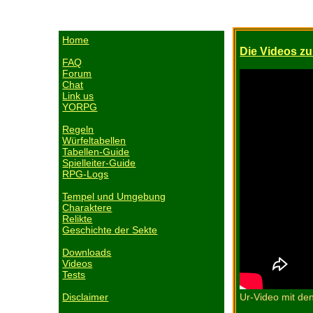
Home
Die Videos z
FAQ
Forum
Chat
Link us
YORPG
Regeln
Würfeltabellen
Tabellen-Guide
Spielleiter-Guide
RPG-Logs
Tempel und Umgebung
Charaktere
Relikte
Geschichte der Sekte
Downloads
Videos
Tests
Ur-Video mit de
Disclaimer