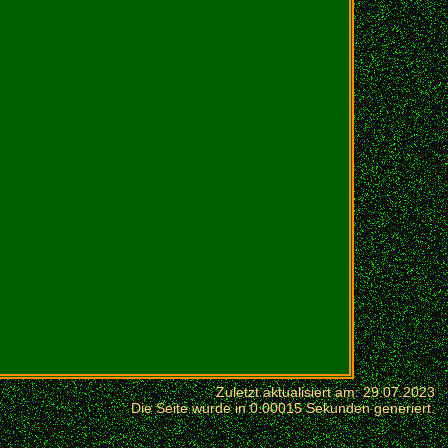
Zuletzt aktualisiert am: 29.07.2023
Die Seite wurde in 0.00015 Sekunden generiert.