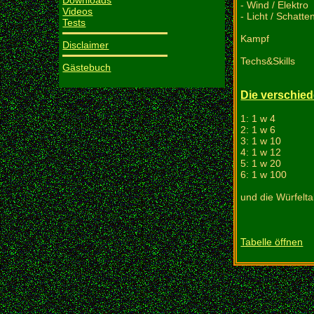
Downloads
- Wind / Elektro
Videos
- Licht / Schatte
Tests
Kampf
Disclaimer
Techs&Skills
Gästebuch
Die verschied
1: 1 w 4
2: 1 w 6
3: 1 w 10
4: 1 w 12
5: 1 w 20
6: 1 w 100
und die Würfelta
Tabelle öffnen