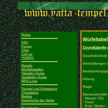
Home
Würfeltabel
FAQ
Forum
Grundtabelle 
Chat
Link us
Geschicklichkeit
YORPG
Verhandlungen 
Regeln
Würfeltabellen
Beobachtungsg
Tabellen-Guide
Spielleiter-Guide
Heilung
RPG-Logs
Magie
Tempel und Umgebung
Charaktere
Elementarkräfte
Relikte
- Wasser / Eis
Geschichte der Sekte
- Feuer
- Erde / Boden